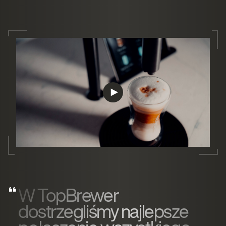
W TopBrewer
dostrzegliśmy najlepsze