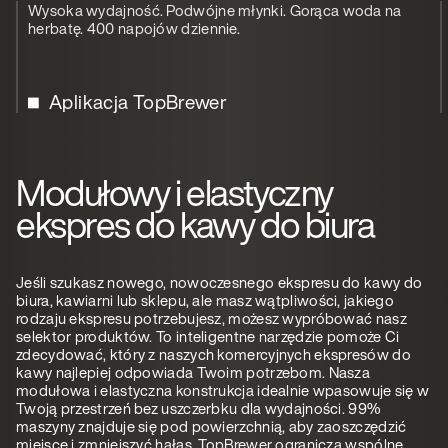
Wysoka wydajność. Podwójne młynki. Gorąca woda na
herbatę. 400 napojów dziennie.
Aplikacja TopBrewer
Modułowy i elastyczny
ekspres do kawy do biura
Jeśli szukasz nowego, nowoczesnego ekspresu do kawy do
biura, kawiarni lub sklepu, ale masz wątpliwości, jakiego
rodzaju ekspresu potrzebujesz, możesz wypróbować nasz
selektor produktów. To inteligentne narzędzie pomoże Ci
zdecydować, który z naszych komercyjnych ekspresów do
kawy najlepiej odpowiada Twoim potrzebom. Nasza
modułowa i elastyczna konstrukcja idealnie wpasowuje się w
Twoją przestrzeń bez uszczerbku dla wydajności. 99%
maszyny znajduje się pod powierzchnią, aby zaoszczędzić
miejsce i zmniejszyć hałas. TopBrewer ogranicza wspólne