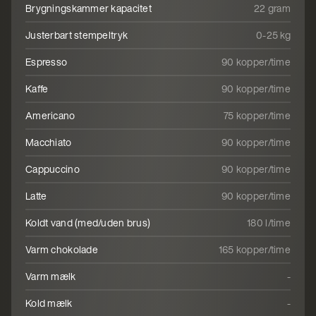
Brygningskammer kapacitet
22 gram
Justerbart stempeltryk
0-25 kg
Espresso
90 kopper/time
Kaffe
90 kopper/time
Americano
75 kopper/time
Macchiato
90 kopper/time
Cappuccino
90 kopper/time
Latte
90 kopper/time
Koldt vand (med/uden brus)
180 l/time
Varm chokolade
165 kopper/time
Varm mælk
-
Kold mælk
-