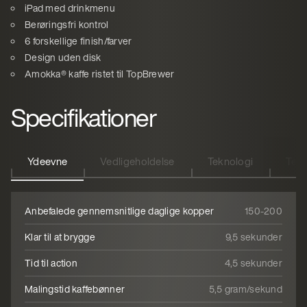
iPad med drinkmenu
Berøringsfri kontrol
6 forskellige finish/farver
Design uden disk
Amokka® kaffe ristet til TopBrewer
Specifikationer
Ydeevne
Vedligeholdelse
Teknologi
Tekn
Anbefalede gennemsnitlige daglige kopper
150-200
Klar til at brygge
9,5 sekunder
Tid til action
4,5 sekunder
Malingstid kaffebønner
5,5 gram/sekund