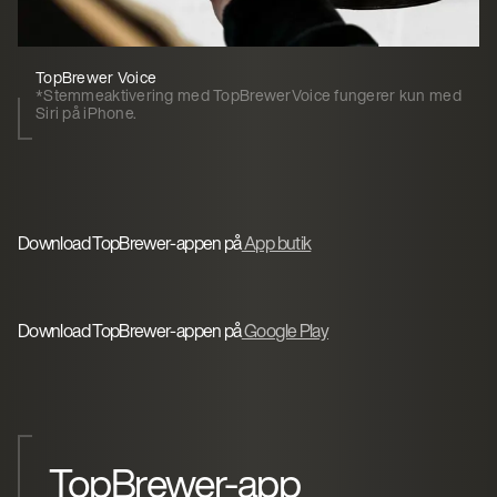
TopBrewer Voice
*Stemmeaktivering med TopBrewerVoice fungerer kun med
Siri på iPhone.
Download TopBrewer-appen på
App butik
Download TopBrewer-appen på
Google Play
TopBrewer-app