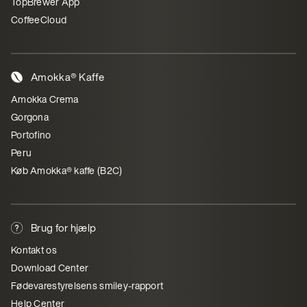
TopBrewer App
CoffeeCloud
Amokka® Kaffe
Amokka Crema
Gorgona
Portofino
Peru
Køb Amokka® kaffe (B2C)
Brug for hjælp
Kontakt os
Download Center
Fødevarestyrelsens smiley-rapport
Help Center