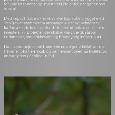
for kvalitetsbønner og investerer i projekter, der gør en reel
forskel.
Med Impact Trade sikrer vi, at hver kop kaffe brygget med
TopBrewer stammer fra ansvarlige kilder og bidrager til
kaffedyrkende lokalsamfund. Ud over at betale en fair pris
investerer vi i projekter, der skaber varig værdi, såsom
uddannelse, rent drikkevand og bæredygtig infrastruktur.
I tæt samarbejde med bønderne udvælger vi initiativer, der
fremmer lokalt ejerskab og gennemsigtighed, så kvalitet og
ansvarlighed går hånd i hånd.