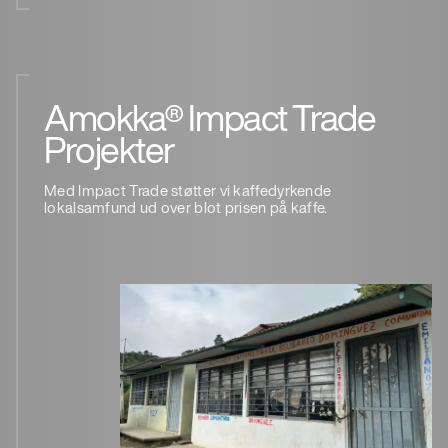
Amokka® Impact Trade
Projekter
Med Impact Trade støtter vi kaffedyrkende
lokalsamfund ud over blot prisen på kaffe.