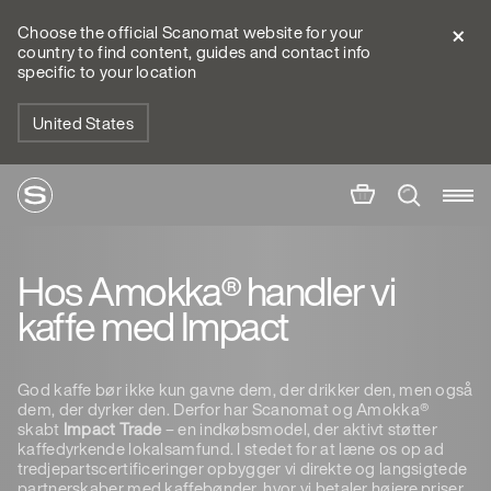
Choose the official Scanomat website for your
country to find content, guides and contact info
specific to your location
United States
Hos Amokka® handler vi
kaffe med Impact
God kaffe bør ikke kun gavne dem, der drikker den, men også
dem, der dyrker den. Derfor har Scanomat og Amokka®
skabt
Impact Trade
– en indkøbsmodel, der aktivt støtter
kaffedyrkende lokalsamfund. I stedet for at læne os op ad
tredjepartscertificeringer opbygger vi direkte og langsigtede
partnerskaber med kaffebønder, hvor vi betaler højere priser