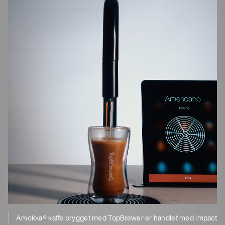
Amokka® kaffe brygget med TopBrewer er handlet med Impact