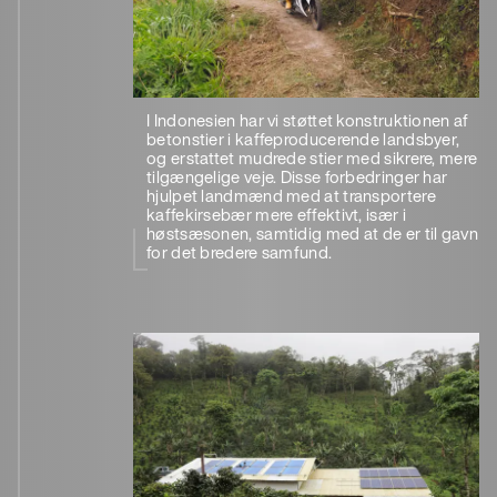
I Indonesien har vi støttet konstruktionen af ​​
betonstier i kaffeproducerende landsbyer,
og erstattet mudrede stier med sikrere, mere
tilgængelige veje. Disse forbedringer har
hjulpet landmænd med at transportere
kaffekirsebær mere effektivt, især i
høstsæsonen, samtidig med at de er til gavn
for det bredere samfund.