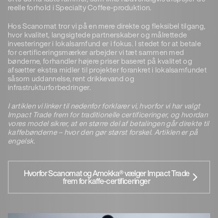
reelle forhold i Specialty Coffee-produktion.
Hos Scanomat tror vi på en mere direkte og fleksibel tilgang,
hvor kvalitet, langsigtede partnerskaber og målrettede
investeringer i lokalsamfund er i fokus. I stedet for at betale
for certificeringsmærker arbejder vi tæt sammen med
bønderne, forhandler højere priser baseret på kvalitet og
afsætter ekstra midler til projekter forankret i lokalsamfundet
såsom uddannelse, rent drikkevand og
infrastrukturforbedringer.
I artiklen vi linker til nedenfor forklarer vi, hvorfor vi har valgt
Impact Trade frem for traditionelle certificeringer, og hvordan
vores model sikrer, at en større del af betalingen går direkte til
kaffebønderne – hvor den gør størst forskel. Artiklen er på
engelsk.
Hvorfor Scanomat og Amokka® vælger Impact Trade
frem for kaffe-certificeringer