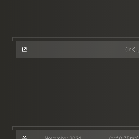
.
(link)
November 2024
(pdf 0٫75 mb)