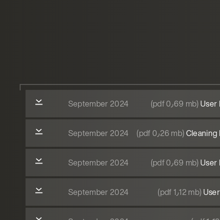
September 2024
(pdf 0٫69 mb)
User 
September 2024
(pdf 0٫26 mb)
Cleaning 
September 2024
(pdf 0٫69 mb)
User 
September 2024
(pdf 1٫12 mb)
User