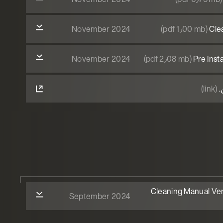
November 2024
(pdf 1٫00 mb)
Cle
November 2024
(pdf 2٫08 mb)
Pre Inst
.
(link)
Cleaning Manual Ven
September 2024