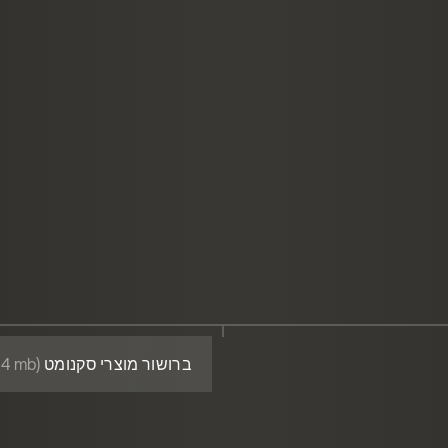
ברושור מוצרי סקנומט
(pdf 5٫64 mb)