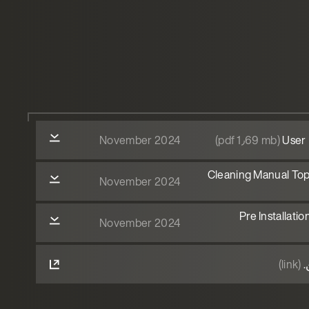
November 2024
(pdf 1٫69 mb)
User 
Cleaning Manual Top
November 2024
Pre Installati
November 2024
.
(link)