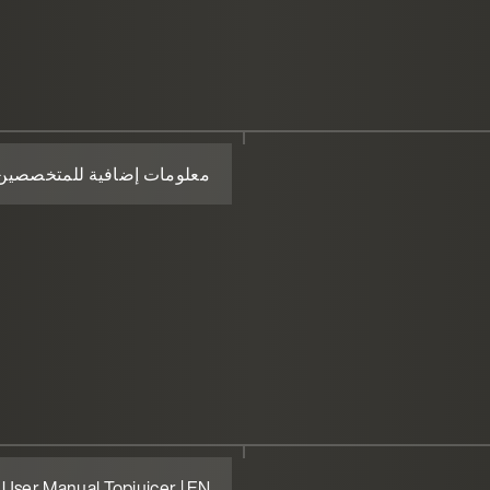
معلومات إضافية للمتخصصين
User Manual Topjuicer | EN