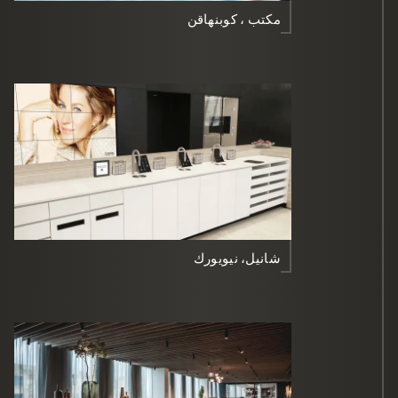
مكتب ، كوبنهاقن
شانيل، نيويورك