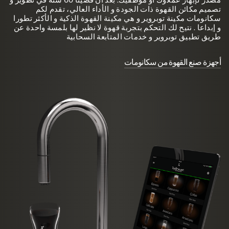
تصميم مكائن القهوة ذات الجودة و الأداء العالي، تقدم لكم
سكانومات مكينة توبروير و هي مكينة القهوة الذكية و الأكثر تطورا
و إبداعا . نتيح لك التحكم بتجربة قهوة لا نظير لها بلمسة واحدة عن
طريق تطبيق توبروير و خدمات المتابعة السحابية
أجهزة صنع القهوة من سكانومات