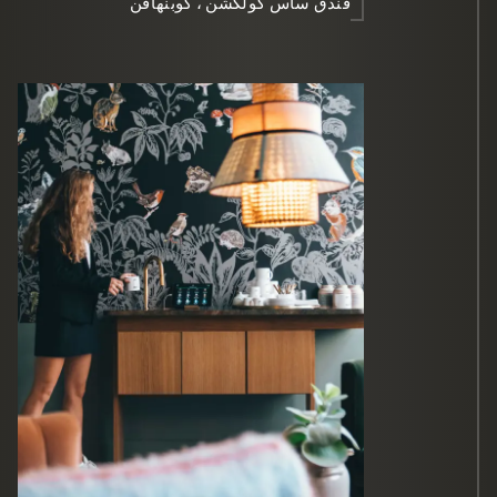
فندق ساس كولكشن ، كوبنهاقن