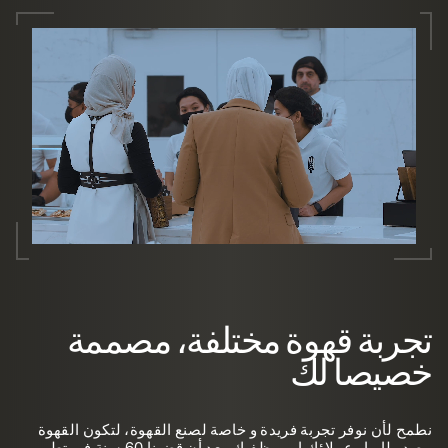
تجربة قهوة مختلفة، مصممة
خصيصا لك
نطمح لأن نوفر تجربة فريدة و خاصة لصنع القهوة، لتكون القهوة
مصدر لإبهار عملاؤك او موظفيك. بعد أن قضينا 60 سنة في تطوير و