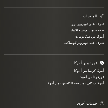
المنتجات
تعرف على توبروير برو
صفحة توب ووتر - الايباد
أموكا من سكانومات
تعرف على توبروير كومباكت
قهوة و بن أموكا
أموكا كريما من أموكا
غورغونا من أموكا
أموكا ديكاف (منزوعة الكافيين) من أموكا
خدمات أخرى