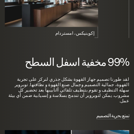
إكوينيكس، امستردام
99% مخفية اسفل السطح
لقد طورنا تصميم جهاز القهوة بشكل جذري لنركز على تجربة
القهوة، جمالية التصميم وجمال صنع القهوة و نظافتها. توبروير
سهلة التنظيف و تقوم بتنظيف تلقائي أانابيبها بعد تحضير كل
مشروب. يمكن لتوبروير أن تندمج بسلاسة و إنسيابية ضمن أي بيئة
عمل.
تمتع بحرية التصميم