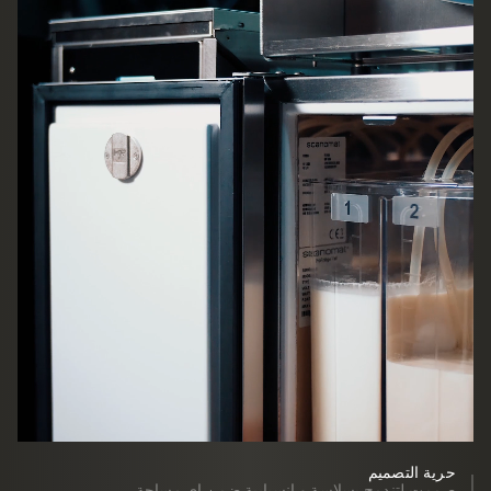
حرية التصميم
صممت لتندمج بسلاسة و إنسيابية ضمن اي مساحة