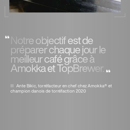
Notre objectif est de
préparer chaque jour le
meilleur café grâce à
Amokka et TopBrewer.
Ante Bikic, torréfacteur en chef chez Amokka® et
champion danois de torréfaction 2020