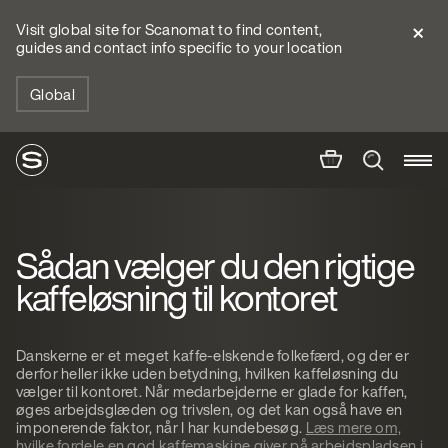
Visit global site for Scanomat to find content,
guides and contact info specific to your location
Global
Sådan vælger du den rigtige
kaffeløsning til kontoret
Danskerne er et meget kaffe-elskende folkefærd, og der er
derfor heller ikke uden betydning, hvilken kaffeløsning du
vælger til kontoret. Når medarbejderne er glade for kaffen,
øges arbejdsglæden og trivslen, og det kan også have en
imponerende faktor, når I har kundebesøg.
Læs mere om,
hvilke fordele en god kaffemaskine giver på arbejdspladsen i