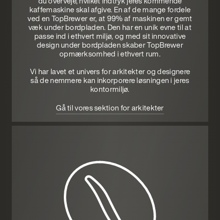
du overveje, hvilket indtryk jeres kommende
kaffemaskine skal afgive. En af de mange fordele
ved en TopBrewer er, at 99% af maskinen er gemt
væk under bordpladen. ​​Den har en unik evne til at
passe ind i ethvert miljø, og med sit innovative
design under bordpladen skaber TopBrewer
opmærksomhed i ethvert rum.
Vi har lavet et univers for arkitekter og designere
så de nemmere kan inkorporere løsningen i jeres
kontormiljø.
Gå til vores sektion for arkitekter