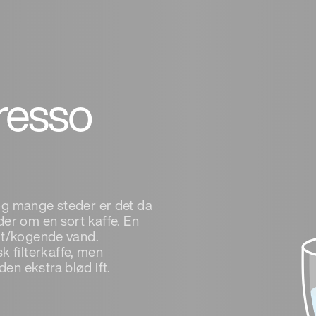
resso
og mange steder er det da
der om en sort kaffe. En
rmt/kogende vand.
 filterkaffe, men
en ekstra blød ift.