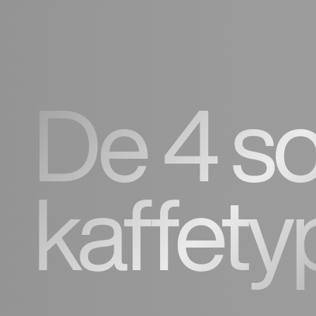
De 4 so
kaffety