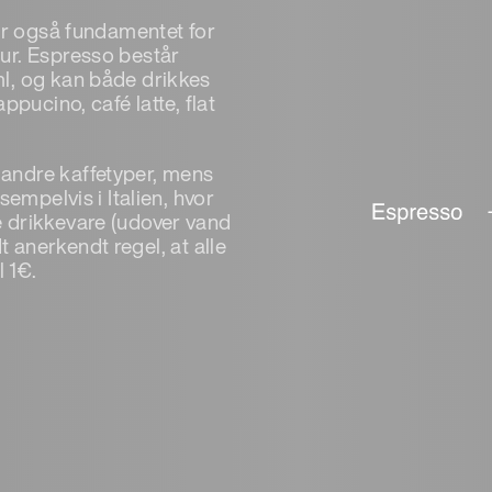
 er også fundamentet for
ur. Espresso består
l, og kan både drikkes
ppucino, café latte, flat
andre kaffetyper, mens
empelvis i Italien, hvor
 drikkevare (udover vand
dt anerkendt regel, at alle
l 1€.