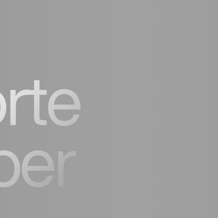
rte
per