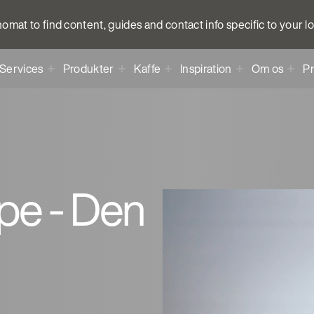
anomat to find content, guides and contact info specific to your l
Services
Produkter
Kaffe
Inspiration
Om os
Pr
ype - Den