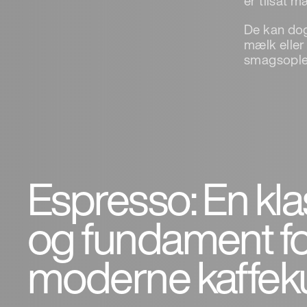
er tilsat m
De kan dog
mælk eller
smagsople
Espresso: En kla
og fundament f
moderne kaffeku