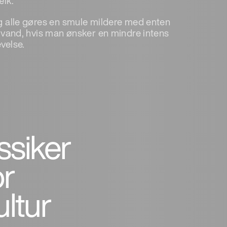
ælk.
 alle gøres en smule mildere med enten
 vand, hvis man ønsker en mindre intens
velse.
ssiker
or
ltur