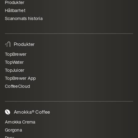
Produkter
Hållbarhet
Scanomats historia
Produkter
TopBrewer
TopWater
TopJuicer
TopBrewer App
CoffeeCloud
Amokka® Coffee
Amokka Crema
Gorgona
Peru