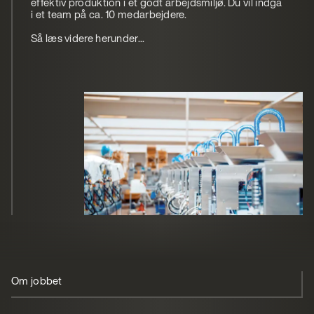
effektiv produktion i et godt arbejdsmiljø. Du vil indgå
i et team på ca. 10 medarbejdere.
Så læs videre herunder...
Om jobbet
Din profil
Vi tilbyder
Ansøg
Om Scanomat