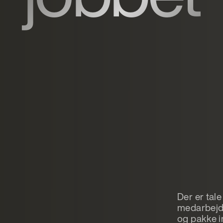
Der er tale
medarbejde
og pakke i