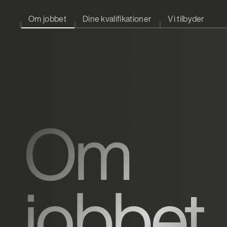
Om jobbet
Dine kvalifikationer
Vi tilbyder
Om
jobbet