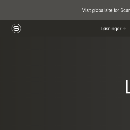
Visit global site for Sc
Løsninger