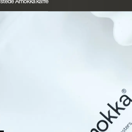
ristede Amokka kaffe