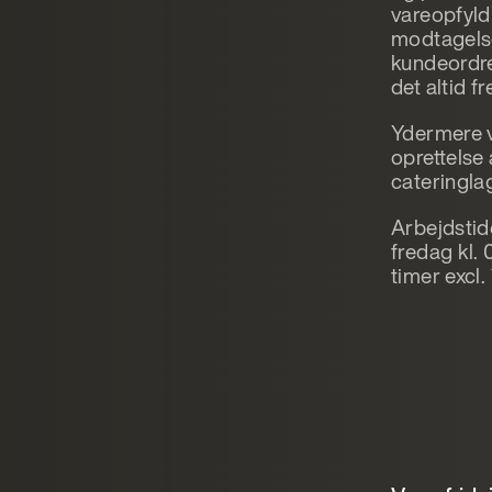
vareopfyld
modtagelse
kundeordre
det altid 
Ydermere v
oprettelse
cateringla
Arbejdstid
fredag kl. 
timer excl