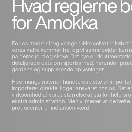
Hvad reglerne b
for Amokka
For os ændrer lovgivningen ikke selve indkøbet. V
vores kaffe kommer fra, og vi samarbejder kun 
på deres jord og skove. Det nye er dokumentation
detaljerede data om sporbarhed, herunder præc
gårdene og supplerende oplysninger.
Hos mange risterier håndteres dette af importører
importerer direkte, ligger ansvaret hos os. Det e
virksomhed af vores størrelse at stå for hele pro
ekstra administration. Men vi mener, at de tætte r
producenter er indsatsen værd.