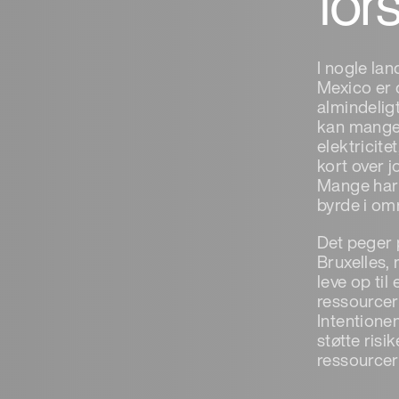
for
I nogle lan
Mexico er 
almindeligt
kan mange 
elektricite
kort over j
Mange har k
byrde i om
Det peger 
Bruxelles,
leve op ti
ressourcer
Intentione
støtte risi
ressourcer