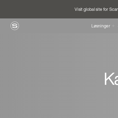
Visit global site for Sc
Løsninger
Ka