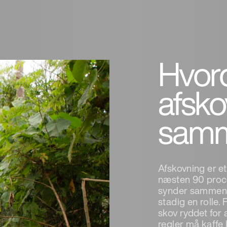
Hvord
afsk
sam
Afskovning er e
næsten 90 proce
synder sammenli
stadig en rolle.
skov ryddet for 
regler må kaffe 