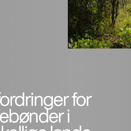
ordringer for
febønder i