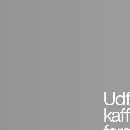
Udf
kaf