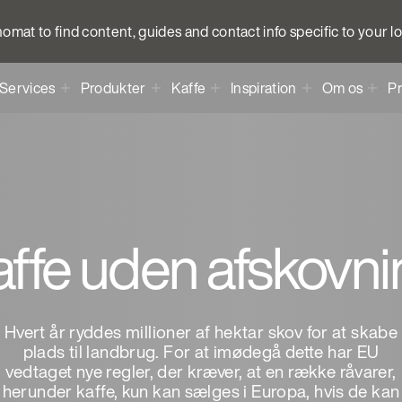
anomat to find content, guides and contact info specific to your l
Services
Produkter
Kaffe
Inspiration
Om os
Pr
ffe uden afskovn
Hvert år ryddes millioner af hektar skov for at skabe
plads til landbrug. For at imødegå dette har EU
vedtaget nye regler, der kræver, at en række råvarer,
herunder kaffe, kun kan sælges i Europa, hvis de kan