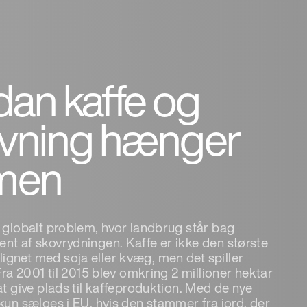
an kaffe og
ovning hænger
men
t globalt problem, hvor landbrug står bag
nt af skovrydningen. Kaffe er ikke den største
gnet med soja eller kvæg, men det spiller
 Fra 2001 til 2015 blev omkring 2 millioner hektar
at give plads til kaffeproduktion. Med de nye
kun sælges i EU, hvis den stammer fra jord, der