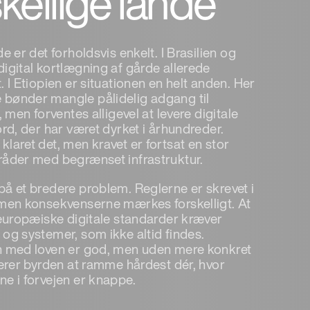
skellige lande
de er det forholdsvis enkelt. I Brasilien og
digital kortlægning af gårde allerede
. I Etiopien er situationen en helt anden. Her
bønder mangle pålidelig adgang til
t, men forventes alligevel at levere digitale
ord, der har været dyrket i århundreder.
laret det, men kravet er fortsat en stor
råder med begrænset infrastruktur.
på et bredere problem. Reglerne er skrevet i
 men konsekvenserne mærkes forskelligt. At
l europæiske digitale standarder kræver
 og systemer, som ikke altid findes.
n med loven er god, men uden mere konkret
kerer byrden at ramme hårdest dér, hvor
ne i forvejen er knappe.