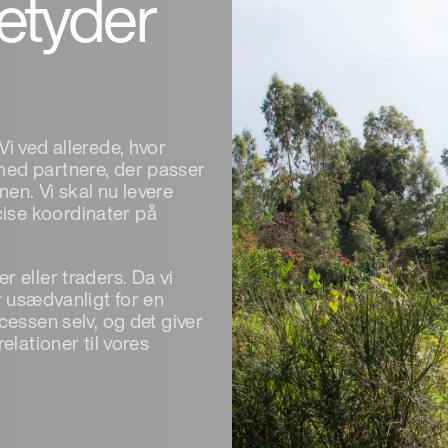
etyder
i ved allerede, hvor
med partnere, der passer
en. Vi skal nu levere
ise koordinater på
 eller traders. Da vi
r usædvanligt for en
cessen selv, og det giver
elationer til vores