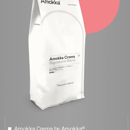
Amokka Crema by Amokka®