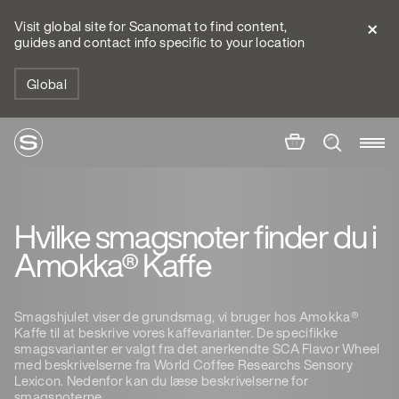
Visit global site for Scanomat to find content,
guides and contact info specific to your location
Global
Hvilke smagsnoter finder du i
Amokka® Kaffe
Smagshjulet viser de grundsmag, vi bruger hos Amokka®
Kaffe til at beskrive vores kaffevarianter. De specifikke
smagsvarianter er valgt fra det anerkendte SCA Flavor Wheel
med beskrivelserne fra World Coffee Researchs Sensory
Lexicon. Nedenfor kan du læse beskrivelserne for
smagsnoterne.