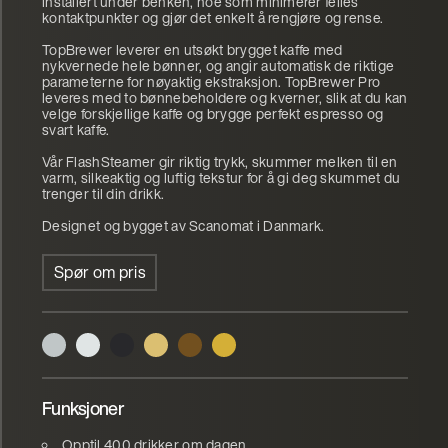
installert under benken, noe som minimerer felles
kontaktpunkter og gjør det enkelt å rengjøre og rense.
TopBrewer leverer en utsøkt brygget kaffe med
nykvernede hele bønner, og angir automatisk de riktige
parameterne for nøyaktig ekstraksjon. TopBrewer Pro
leveres med to bønnebeholdere og kverner, slik at du kan
velge forskjellige kaffe og brygge perfekt espresso og
svart kaffe.
Vår FlashSteamer gir riktig trykk, skummer melken til en
varm, silkeaktig og luftig tekstur for å gi deg skummet du
trenger til din drikk.
Designet og bygget av Scanomat i Danmark.
Spør om pris
Funksjoner
Opptil 400 drikker om dagen