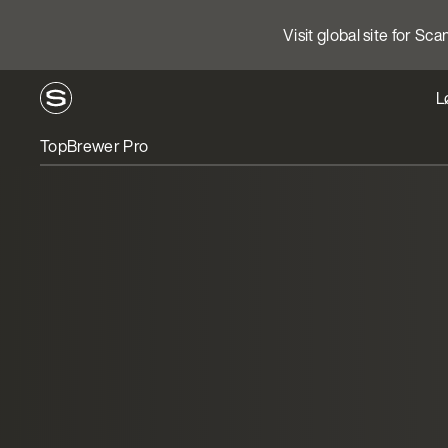
Visit global site for Sc
L
TopBrewer Pro