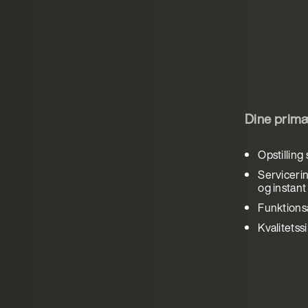
Dine primæ
Opstilling
Servicerin
og instan
Funktions
Kvalitetss