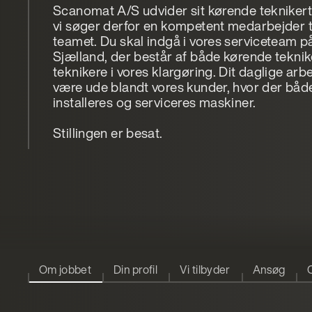
Scanomat A/S udvider sit kørende teknike
vi søger derfor en kompetent medarbejder t
teamet. Du skal indgå i vores serviceteam p
Sjælland, der består af både kørende tekni
teknikere i vores klargøring. Dit daglige arbe
være ude blandt vores kunder, hvor der båd
installeres og serviceres maskiner.
Stillingen er besat.
Om jobbet
Din profil
Vi tilbyder
Ansøg