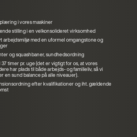
plæring i vores maskiner
de stilling i en velkonsolideret virksomhed
tivt arbejdsmiljø med en uformel omgangstone og
eger
nter og squashbaner, sundhedsordning
37 timer pr. uge (det er vigtigt for os, at vores
re har plads til både arbejds- og familieliv, så vi
r en sund balance på alle niveauer).
sionsordning efter kvalifikationer og iht. gældende
omst