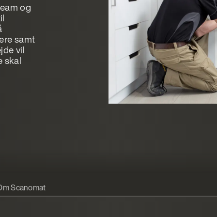
rteam og
il
å
kere samt
jde vil
e skal
Om Scanomat