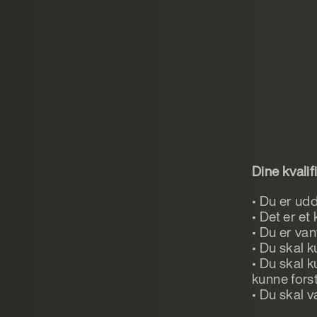
Dine kvalif
• Du er udd
• Det er et
• Du er van
• Du skal 
• Du skal k
kunne fors
• Du skal v