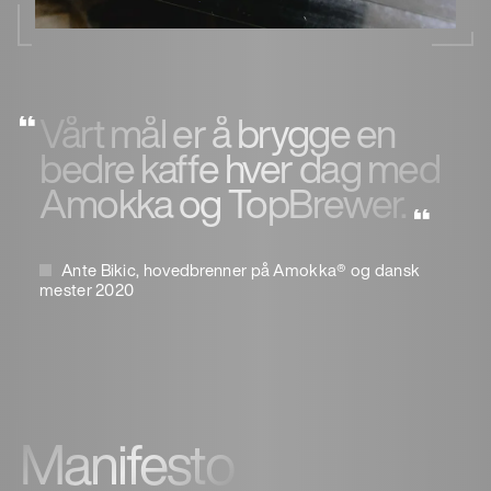
Vårt mål er å brygge en
bedre kaffe hver dag med
Amokka og TopBrewer.
Ante Bikic, hovedbrenner på Amokka® og dansk
mester 2020
Manifesto