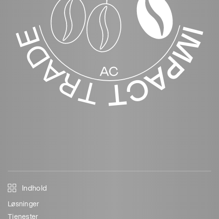
Indhold
Løsninger
Tjenester