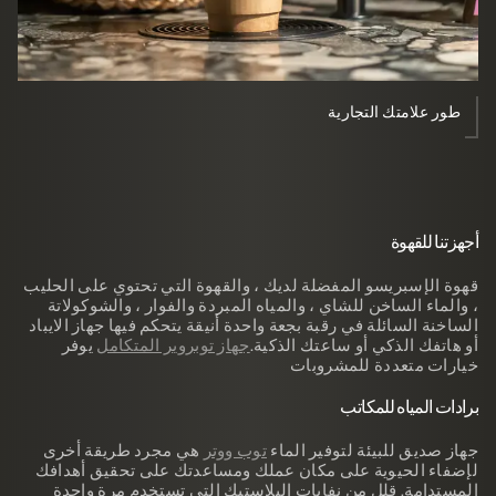
طور علامتك التجارية
أجهزتنا للقهوة
قهوة الإسبريسو المفضلة لديك ، والقهوة التي تحتوي على الحليب
، والماء الساخن للشاي ، والمياه المبردة والفوار ، والشوكولاتة
الساخنة السائلة في رقبة بجعة واحدة أنيقة يتحكم فيها جهاز الايباد
أو هاتفك الذكي أو ساعتك الذكية.
جهاز توبروير المتكامل
يوفر
خيارات متعددة للمشروبات
برادات المياه للمكاتب
جهاز صديق للبيئة لتوفير الماء
توب ووتر
هي مجرد طريقة أخرى
لإضفاء الحيوية على مكان عملك ومساعدتك على تحقيق أهدافك
المستدامة. قلل من نفايات البلاستيك التي تستخدم مرة واحدة