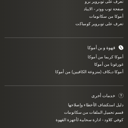
تعرف على توبروير برو
صفحة توب ووتر - الايباد
أموكا من سكانومات
تعرف على توبروير كومباكت
قهوة و بن أموكا
أموكا كريما من أموكا
غورغونا من أموكا
أموكا ديكاف (منزوعة الكافيين) من أموكا
خدمات أخرى
دليل استكشاف الأخطاء وإصلاحها
قسم تحميل الملفات من سكانومات
كوفي كلاود - ادارة سحابية لأجهزة القهوة