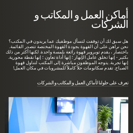
أماكن العمل و المكاتب و
الشركات
هل سبق لك أن توقفت لتسأل موظفيك عما يريدون في المكتب؟
نحن نراهن على أن القهوة بجودة القهوة المختصة تتصدر القائمة.
باختصار ، يقدم توبروير قهوة رائعة بلمسة واحدة. لكنها أكثر من ذلك
بكثير - إنها تخلق عامل الإبهار ؛ إنها أداة تعاون ؛ إنها نقطة محورية.
إنها تجربة. يتوجه الموظفون مباشرة إلى المكتب لتناول قهوة
الصباح. تقدم سكانومات حلاً كاملاً للمشروبات في مكان العمل!
تعرف على حلولنا لأماكن العمل و المكاتب و الشركات